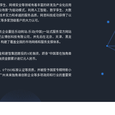
孪生、网络安全等领域有着丰富的研发及产业化应用
业场景”为驱动模式，利用人工智能、数字孪生、大数
技术实力和卓越的服务品质，网思科技成功获得了以
工等多家顶级客户的大力认可。
员企业囊括乐动网站-乐动(中国)一站式服务官方网站
星云博创科技有限公司，并先后在北京、天津、黑龙
，构建了覆盖全国的市场网络和服务支撑体系。
基金和建智集团跟投的A轮融资，跻身“中国潜在独角兽
，融资金额累计逾亿元人民币。
C、6个ISO标准认证等资质，并被授予国家专精特新小
广州未来独角兽创新企业等多项政府和行业的重要荣