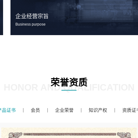
企业经营宗旨
Business purpose
荣誉资质
HONOR AND QUALIFICATION
产品证书
会员
企业荣誉
知识产权
资质证