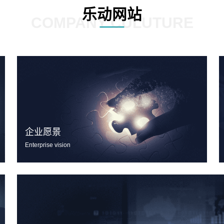
乐动网站
COMPANY CULUTURE
企业愿景
Enterprise vision