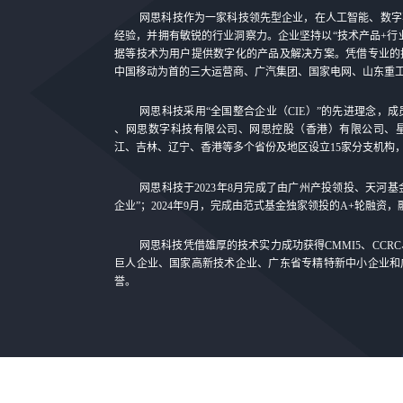
网思科技作为一家科技领先型企业，在人工智能、数字
经验，并拥有敏锐的行业洞察力。企业坚持以“技术产品+行
据等技术为用户提供数字化的产品及解决方案。凭借专业的
中国移动为首的三大运营商、广汽集团、国家电网、山东重
网思科技采用“全国整合企业（CIE）”的先进理念，成
、网思数字科技有限公司、网思控股（香港）有限公司、
江、吉林、辽宁、香港等多个省份及地区设立15家分支机构
网思科技于2023年8月完成了由广州产投领投、天河
企业”；2024年9月，完成由范式基金独家领投的A+轮融资
网思科技凭借雄厚的技术实力成功获得CMMI5、CCR
巨人企业、国家高新技术企业、广东省专精特新中小企业和
誉。