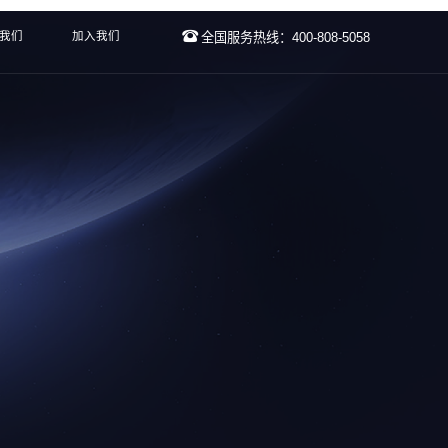
我们
加入我们
全国服务热线：400-808-5058