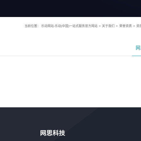
当前位置：
乐动网站-乐动(中国)一站式服务官方网站
>
关于我们
>
荣誉资质
>
资
网
网思科技