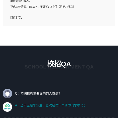
岗位薪资：3k-5k
标志及吉祥物设计，效果图后期处理等。
正式岗位薪资：5k-10K，年终奖1-3个月（看能力浮动）
岗位要求：
岗位职责：
1、艺术设计类相关专业；（其中需求分析顾问不限专业）
1、完成主要工作：项目解决方案策划与编写，项目投标方案编写、项目申报方案编
2、热爱展览展示设计工作，熟悉行业动向，设计专业知识和产品专业知识；
写；
3、具有良好的人际沟通、准确判断客户需求并执行的能力、较强的团队合作能力和
2、人才队伍建设：完善SPL人才沉淀，积聚力量，为公司各省项目打单提供全面支
服务意识。
撑。
任职要求：
1. 熟悉 Javascript, CSS, HTML, Vue, Git;
校招QA
2. 熟悉 前端常用框架, 能独立完成设计给予的 UI 效果;
SCHOOL RECRUITMENT QA
3. 有良好的代码习惯, 低级错误出现频率低;
4. 具备优秀的沟通和协调能力，能承受比较大的工作压力;
5. 自我驱动力强, 能自主学习新知识新技术, 并具有较强的自学能力;
6. 了解前端设计及后端开发, 可快速和同事对接工作;
7. 了解或熟悉 WebGL 及相关框架优先。
Q：校园招聘主要面向的人群是？
（岗位人员专职于行业应用解决方案、项目申报方案、投标方案的策划编写）
A：当年应届毕业生，也欢迎次年毕业的同学申请；