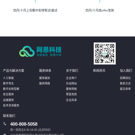
四月/十月上旬集中安排笔试/面试
四月/十月底offer发放
产品与解决方案
服务体系
关于我们
新闻资讯
加入我们
人工智能
服务级别
企业简介
招聘岗位
数字孪生
服务网络
乐动网站
联系方式
数字化转型解
服务网络
留言表单
安全服务
荣誉资质
运维服务
企业风采
技术咨询服务
联系我们
400-808-5058
周一到周五9:30-18:00 (北京时间）