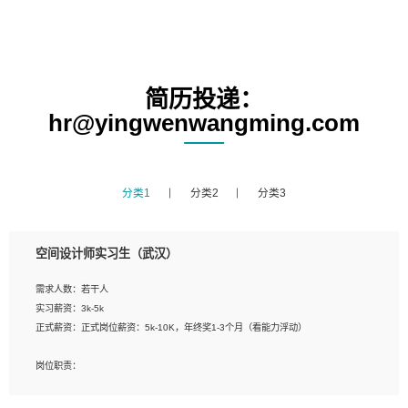
简历投递：
hr@yingwenwangming.com
分类1
分类2
分类3
空间设计师实习生（武汉）
需求人数：若干人
实习薪资：3k-5k
正式薪资：正式岗位薪资：5k-10K，年终奖1-3个月（看能力浮动）
岗位职责：
1、 沟通客户需求，分析其实施的可行性，辅助项目经理完成展示策划、设计；
2、 把握设计时间节点，控制设计进度，完成展示设计任务；