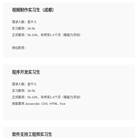
3、配合平面设计师完成项目最终的整体汇报方案；参与项目例会，项目完工总结报
视频制作实习生（成都）
告，设计项目文件管理和资料库维护；
4、 创新设计表现形式，优化流程、提高设计工作效率；
需求人数：若干人
5、 设计内容包括但不限于：展厅/博物馆/展馆的规划与空间设计，人机界面设计，
实习薪资：3k-5k
标志及吉祥物设计，效果图后期处理等。
正式薪资：5k-10K，年终奖1-3个月（看能力浮动）
岗位要求：
岗位职责：
1、艺术设计类相关专业；
1、各类企业宣传片视频的剪辑和片头片尾包装；
2、热爱展览展示设计工作，熟悉行业动向，设计专业知识和产品专业知识；
2、广告片的后期剪辑与整体特效合成；
3、具有良好的人际沟通、准确判断客户需求并执行的能力、较强的团队合作能力和
3、特效及动画制作并了解后期合成软件。
服务意识。
程序开发实习生
岗位要求：
需求人数：若干人
1、热爱影视，责任心强，有强烈的兴趣和后期制作的主观能动性；
实习薪资：3k-5k
2、熟练使用After Effect、Photo Shop、熟练掌握视频剪辑和特效包装软件；
正式薪资：5k-10K，年终奖1-3个月（看能力浮动）
3、能对影片后期进行整体调色控制，具备一定审美感；
技能要求:Javascript, CSS, HTML, Vue
4、在剪辑上会思考，有一定编导思维；
5、踏实， 勤奋，愿意在工作中不断学习，提高自我；
工作职责：
6、能与同事友好相处。
1. 负责公司的前端项目的开发;
2. 负责公司已有项目的维护及迭代;
软件支持工程师实习生