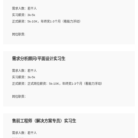
工作要求:
需求人数：若干人
1. 熟悉 Javascript, CSS, HTML, Vue, Git;
实习薪资：3k-5k
2. 熟悉前端常用框架, 能独立完成设计给予的 UI 效果;
正式薪资：5k-10K，年终奖1-3个月（看能力浮动）
3. 有良好的代码习惯, 低级错误出现频率低;
4. 具备优秀的沟通和协调能力，能承受比较大的工作压力;
岗位职责:
5. 自我驱动力强, 能自主学习新知识新技术, 并具有较强的自学能力;
1. 为企业客户提供软件技术服务。包括安装、升级、配置、调优、故障诊断等工
6. 了解前端设计及后端开发, 可快速和同事对接工作;
作；
7. 了解或熟悉 WebGL 及相关框架优先。
2. 在此基础上，并能为客户提供客户化技术支持方案，提升软件使用效率与价值。
需求分析顾问/平面设计实习生
任职要求:
需求人数：若干人
1. 计算机专业相关背景；
实习薪资：3k-5k
2. 自我学习和动手能力强，对操作系统、数据库有一定基础和兴趣；
正式薪资：正式岗位薪资：5k-10K，年终奖1-3个月（看能力浮动）
3.沟通能力强、有基础客户服务意识。
岗位职责：
1、 沟通客户需求，分析其实施的可行性，辅助项目经理完成展示策划、设计；
2、 把握设计时间节点，控制设计进度，完成展示设计任务；
3、配合平面设计师完成项目最终的整体汇报方案；参与项目例会，项目完工总结报
售前工程师（解决方案专员）实习生
告，设计项目文件管理和资料库维护；
4、 创新设计表现形式，优化流程、提高设计工作效率；
需求人数：若干人
5、 设计内容包括但不限于：展厅/博物馆/展馆的规划与空间设计，人机界面设计，