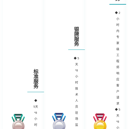
◆
2
小
时
银
内
牌
专
服
务
家
级
工
◆
5
程
天
师
*8
标
响
准
小
应
服
时
务
客
技
户
术
请
◆
人
求
5天
员
◆ 5
*8
驻
天
小
场
*8
时
监
小