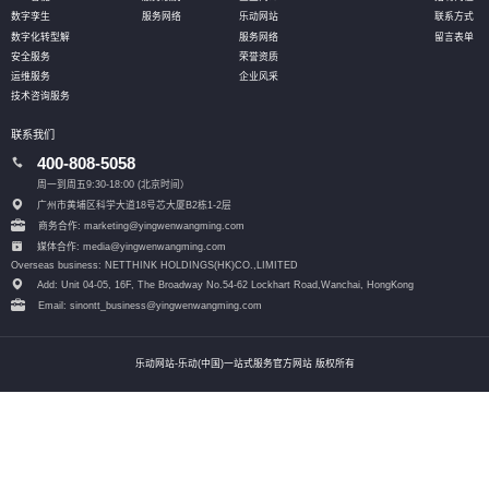
数字孪生
服务网络
乐动网站
联系方式
数字化转型解
服务网络
留言表单
安全服务
荣誉资质
运维服务
企业风采
技术咨询服务
联系我们
400-808-5058
周一到周五9:30-18:00 (北京时间）
广州市黄埔区科学大道18号芯大厦B2栋1-2层
商务合作: marketing@yingwenwangming.com
媒体合作: media@yingwenwangming.com
Overseas business: NETTHINK HOLDINGS(HK)CO.,LIMITED
Add: Unit 04-05, 16F, The Broadway No.54-62 Lockhart Road,
Wanchai, HongKong
Email: sinontt_business@yingwenwangming.com
乐动网站-乐动(中国)一站式服务官方网站 版权所有